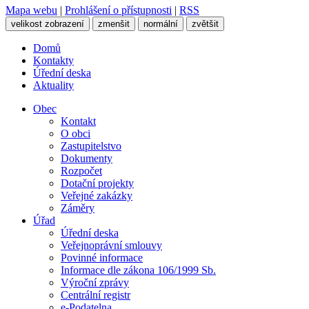
Mapa webu
|
Prohlášení o přístupnosti
|
RSS
velikost zobrazení
zmenšit
normální
zvětšit
Domů
Kontakty
Úřední deska
Aktuality
Obec
Kontakt
O obci
Zastupitelstvo
Dokumenty
Rozpočet
Dotační projekty
Veřejné zakázky
Záměry
Úřad
Úřední deska
Veřejnoprávní smlouvy
Povinné informace
Informace dle zákona 106/1999 Sb.
Výroční zprávy
Centrální registr
e-Podatelna