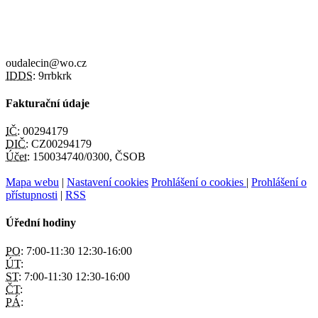
oudalecin@wo.cz
IDDS:
9rrbkrk
Fakturační údaje
IČ:
00294179
DIČ:
CZ00294179
Účet:
150034740/0300, ČSOB
Mapa webu
|
Nastavení cookies
Prohlášení o cookies
|
Prohlášení o
přístupnosti
|
RSS
Úřední hodiny
PO:
7:00-11:30 12:30-16:00
ÚT:
ST:
7:00-11:30 12:30-16:00
ČT:
PÁ: