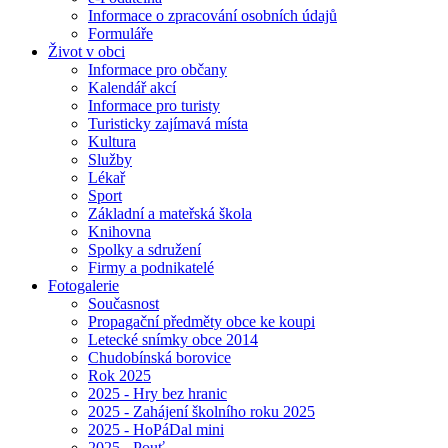
Informace o zpracování osobních údajů
Formuláře
Život v obci
Informace pro občany
Kalendář akcí
Informace pro turisty
Turisticky zajímavá místa
Kultura
Služby
Lékař
Sport
Základní a mateřská škola
Knihovna
Spolky a sdružení
Firmy a podnikatelé
Fotogalerie
Současnost
Propagační předměty obce ke koupi
Letecké snímky obce 2014
Chudobínská borovice
Rok 2025
2025 - Hry bez hranic
2025 - Zahájení školního roku 2025
2025 - HoPáDal mini
2025 - Pouť