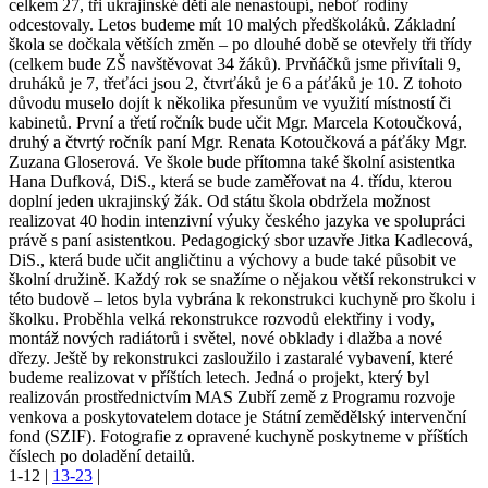
celkem 27, tři ukrajinské děti ale nenastoupí, neboť rodiny
odcestovaly. Letos budeme mít 10 malých předškoláků. Základní
škola se dočkala větších změn – po dlouhé době se otevřely tři třídy
(celkem bude ZŠ navštěvovat 34 žáků). Prvňáčků jsme přivítali 9,
druháků je 7, třeťáci jsou 2, čtvrťáků je 6 a páťáků je 10. Z tohoto
důvodu muselo dojít k několika přesunům ve využití místností či
kabinetů. První a třetí ročník bude učit Mgr. Marcela Kotoučková,
druhý a čtvrtý ročník paní Mgr. Renata Kotoučková a páťáky Mgr.
Zuzana Gloserová. Ve škole bude přítomna také školní asistentka
Hana Dufková, DiS., která se bude zaměřovat na 4. třídu, kterou
doplní jeden ukrajinský žák. Od státu škola obdržela možnost
realizovat 40 hodin intenzivní výuky českého jazyka ve spolupráci
právě s paní asistentkou. Pedagogický sbor uzavře Jitka Kadlecová,
DiS., která bude učit angličtinu a výchovy a bude také působit ve
školní družině. Každý rok se snažíme o nějakou větší rekonstrukci v
této budově – letos byla vybrána k rekonstrukci kuchyně pro školu i
školku. Proběhla velká rekonstrukce rozvodů elektřiny i vody,
montáž nových radiátorů i světel, nové obklady i dlažba a nové
dřezy. Ještě by rekonstrukci zasloužilo i zastaralé vybavení, které
budeme realizovat v příštích letech. Jedná o projekt, který byl
realizován prostřednictvím MAS Zubří země z Programu rozvoje
venkova a poskytovatelem dotace je Státní zemědělský intervenční
fond (SZIF). Fotografie z opravené kuchyně poskytneme v příštích
číslech po doladění detailů.
1-12
|
13-23
|