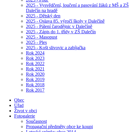
2025 - Vysvědčení, loučení a pasování žáků z MŠ a ZŠ
Dalečín na hradě
2025 - Dětský den
2025 - Oslava 85. výročí školy v Dalečíně
2025 - Pálení čarodějnic v Dalečíně
2025 - Zápis do 1. třídy v ZŠ Dalečín
2025 - Masopust
2025 - Ples
2025 - Košt slivovic a zabíjačka
Rok 2024
Rok 2023
Rok 2022
Rok 2021
Rok 2020
Rok 2019
Rok 2018
Rok 2017
Obec
Úřad
Život v obci
Fotogalerie
Současnost
Propagační předměty obce ke koupi
Letecké snímky obce 2014