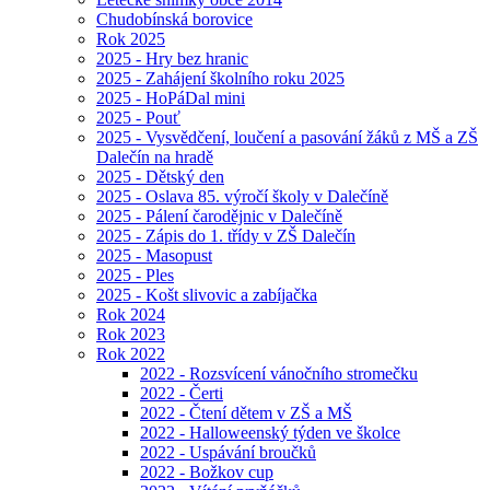
Chudobínská borovice
Rok 2025
2025 - Hry bez hranic
2025 - Zahájení školního roku 2025
2025 - HoPáDal mini
2025 - Pouť
2025 - Vysvědčení, loučení a pasování žáků z MŠ a ZŠ
Dalečín na hradě
2025 - Dětský den
2025 - Oslava 85. výročí školy v Dalečíně
2025 - Pálení čarodějnic v Dalečíně
2025 - Zápis do 1. třídy v ZŠ Dalečín
2025 - Masopust
2025 - Ples
2025 - Košt slivovic a zabíjačka
Rok 2024
Rok 2023
Rok 2022
2022 - Rozsvícení vánočního stromečku
2022 - Čerti
2022 - Čtení dětem v ZŠ a MŠ
2022 - Halloweenský týden ve školce
2022 - Uspávání broučků
2022 - Božkov cup