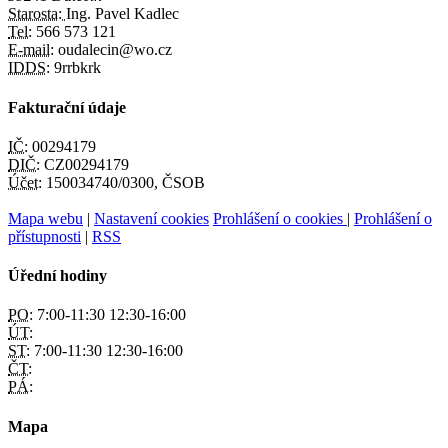
Starosta:
Ing. Pavel Kadlec
Tel:
566 573 121
E-mail:
oudalecin@wo.cz
IDDS:
9rrbkrk
Fakturační údaje
IČ:
00294179
DIČ:
CZ00294179
Účet:
150034740/0300, ČSOB
Mapa webu
|
Nastavení cookies
Prohlášení o cookies
|
Prohlášení o
přístupnosti
|
RSS
Úřední hodiny
PO:
7:00-11:30 12:30-16:00
ÚT:
ST:
7:00-11:30 12:30-16:00
ČT:
PÁ:
Mapa