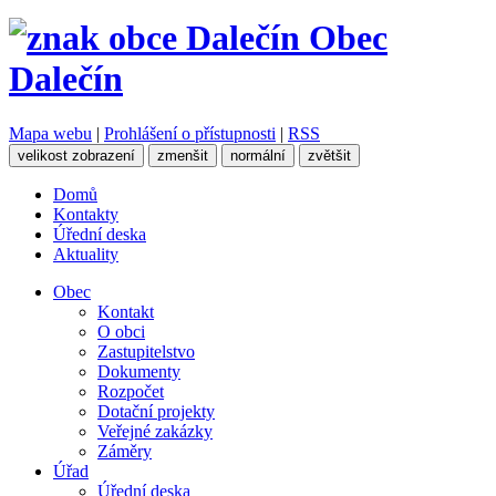
Obec
Dalečín
Mapa webu
|
Prohlášení o přístupnosti
|
RSS
velikost zobrazení
zmenšit
normální
zvětšit
Domů
Kontakty
Úřední deska
Aktuality
Obec
Kontakt
O obci
Zastupitelstvo
Dokumenty
Rozpočet
Dotační projekty
Veřejné zakázky
Záměry
Úřad
Úřední deska