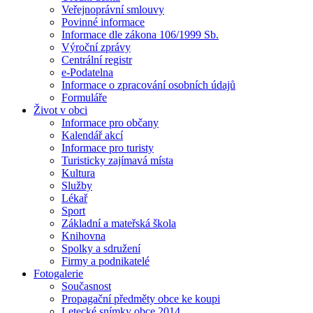
Veřejnoprávní smlouvy
Povinné informace
Informace dle zákona 106/1999 Sb.
Výroční zprávy
Centrální registr
e-Podatelna
Informace o zpracování osobních údajů
Formuláře
Život v obci
Informace pro občany
Kalendář akcí
Informace pro turisty
Turisticky zajímavá místa
Kultura
Služby
Lékař
Sport
Základní a mateřská škola
Knihovna
Spolky a sdružení
Firmy a podnikatelé
Fotogalerie
Současnost
Propagační předměty obce ke koupi
Letecké snímky obce 2014