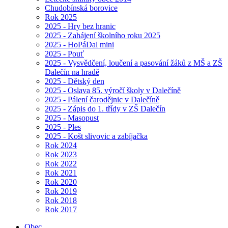
Chudobínská borovice
Rok 2025
2025 - Hry bez hranic
2025 - Zahájení školního roku 2025
2025 - HoPáDal mini
2025 - Pouť
2025 - Vysvědčení, loučení a pasování žáků z MŠ a ZŠ
Dalečín na hradě
2025 - Dětský den
2025 - Oslava 85. výročí školy v Dalečíně
2025 - Pálení čarodějnic v Dalečíně
2025 - Zápis do 1. třídy v ZŠ Dalečín
2025 - Masopust
2025 - Ples
2025 - Košt slivovic a zabíjačka
Rok 2024
Rok 2023
Rok 2022
Rok 2021
Rok 2020
Rok 2019
Rok 2018
Rok 2017
Obec