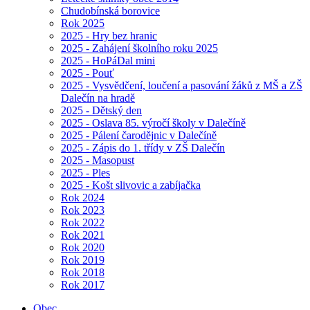
Chudobínská borovice
Rok 2025
2025 - Hry bez hranic
2025 - Zahájení školního roku 2025
2025 - HoPáDal mini
2025 - Pouť
2025 - Vysvědčení, loučení a pasování žáků z MŠ a ZŠ
Dalečín na hradě
2025 - Dětský den
2025 - Oslava 85. výročí školy v Dalečíně
2025 - Pálení čarodějnic v Dalečíně
2025 - Zápis do 1. třídy v ZŠ Dalečín
2025 - Masopust
2025 - Ples
2025 - Košt slivovic a zabíjačka
Rok 2024
Rok 2023
Rok 2022
Rok 2021
Rok 2020
Rok 2019
Rok 2018
Rok 2017
Obec