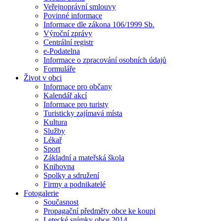
Veřejnoprávní smlouvy
Povinné informace
Informace dle zákona 106/1999 Sb.
Výroční zprávy
Centrální registr
e-Podatelna
Informace o zpracování osobních údajů
Formuláře
Život v obci
Informace pro občany
Kalendář akcí
Informace pro turisty
Turisticky zajímavá místa
Kultura
Služby
Lékař
Sport
Základní a mateřská škola
Knihovna
Spolky a sdružení
Firmy a podnikatelé
Fotogalerie
Současnost
Propagační předměty obce ke koupi
Letecké snímky obce 2014