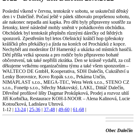
Poslední víkend v červnu, tentokrát v sobotu, se uskutečnil dětský
den i v Dalečíně. Počasí ještě v pátek slibovalo propršenou sobotu,
ale nakonec nepadla ani kapka. Pro děti byly připraveny soutěže za
žetonky, které následně mohly směnit v pohádkovém obchůdku.
Obchůdek byl tentokrát přeplněn různými dárečky od štědrých
sponzorů. Zpestřením byl letos Olešnický králičí hop (přeskoky
králíčků přes překážky) a jízda na koních od Procházků z kopce.
Nechyběl ani moderátor DJ Hamerský a ukázka od místních hasičů.
Dětí přišla velká spousta a pro rodiče bylo připraveno bohaté
občerstvení, tak také nepřišli zkrátka. Den se krásně vydařil, za což
děkujeme velkému organizačnímu týmu a také všem sponzorům –
WALTECO DE GmbH, Kooperativa, SDH Dalečín, Cukrářství u
Lenky Borovnice, Kovo Ropák s.r.o., Pekárna Unčín,
NIMAPLAST s.r.o., MEGA-TEC, Wera Werk s.r.o., STENO CZ
s.r.o., Fonetip s.r.o., Střechy Makovský, LAKL, Dittáč Dalečín,
Dřevěné profilové lišty Dagmar Prokůpková, Prodej a rozvoz uhlí
Jiří Korbička, Restaurace KOH-I-NOOR – Alena Kalinová, Lucie
Kotoučková, Ladislava Uhrová.
1-12
|
13-24
|
25-36
|
37-48
|
49-60
|
61-68
|
Obec Dalečín