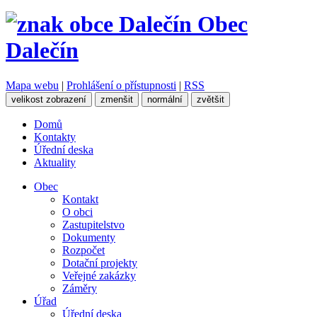
Obec
Dalečín
Mapa webu
|
Prohlášení o přístupnosti
|
RSS
velikost zobrazení
zmenšit
normální
zvětšit
Domů
Kontakty
Úřední deska
Aktuality
Obec
Kontakt
O obci
Zastupitelstvo
Dokumenty
Rozpočet
Dotační projekty
Veřejné zakázky
Záměry
Úřad
Úřední deska