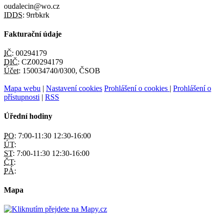
oudalecin@wo.cz
IDDS:
9rrbkrk
Fakturační údaje
IČ:
00294179
DIČ:
CZ00294179
Účet:
150034740/0300, ČSOB
Mapa webu
|
Nastavení cookies
Prohlášení o cookies
|
Prohlášení o
přístupnosti
|
RSS
Úřední hodiny
PO:
7:00-11:30 12:30-16:00
ÚT:
ST:
7:00-11:30 12:30-16:00
ČT:
PÁ:
Mapa