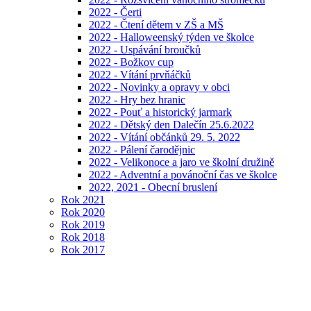
2022 - Čerti
2022 - Čtení dětem v ZŠ a MŠ
2022 - Halloweenský týden ve školce
2022 - Uspávání broučků
2022 - Božkov cup
2022 - Vítání prvňáčků
2022 - Novinky a opravy v obci
2022 - Hry bez hranic
2022 - Pouť a historický jarmark
2022 - Dětský den Dalečín 25.6.2022
2022 - Vítání občánků 29. 5. 2022
2022 - Pálení čarodějnic
2022 - Velikonoce a jaro ve školní družině
2022 - Adventní a povánoční čas ve školce
2022, 2021 - Obecní bruslení
Rok 2021
Rok 2020
Rok 2019
Rok 2018
Rok 2017