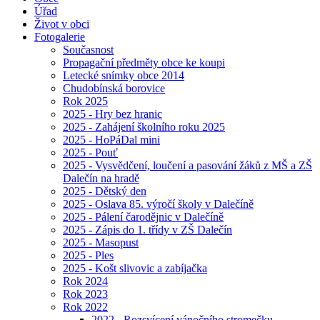
Úřad
Život v obci
Fotogalerie
Současnost
Propagační předměty obce ke koupi
Letecké snímky obce 2014
Chudobínská borovice
Rok 2025
2025 - Hry bez hranic
2025 - Zahájení školního roku 2025
2025 - HoPáDal mini
2025 - Pouť
2025 - Vysvědčení, loučení a pasování žáků z MŠ a ZŠ
Dalečín na hradě
2025 - Dětský den
2025 - Oslava 85. výročí školy v Dalečíně
2025 - Pálení čarodějnic v Dalečíně
2025 - Zápis do 1. třídy v ZŠ Dalečín
2025 - Masopust
2025 - Ples
2025 - Košt slivovic a zabíjačka
Rok 2024
Rok 2023
Rok 2022
2022 - Rozsvícení vánočního stromečku