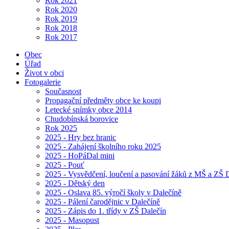
Rok 2021
Rok 2020
Rok 2019
Rok 2018
Rok 2017
Obec
Úřad
Život v obci
Fotogalerie
Současnost
Propagační předměty obce ke koupi
Letecké snímky obce 2014
Chudobínská borovice
Rok 2025
2025 - Hry bez hranic
2025 - Zahájení školního roku 2025
2025 - HoPáDal mini
2025 - Pouť
2025 - Vysvědčení, loučení a pasování žáků z MŠ a ZŠ D
2025 - Dětský den
2025 - Oslava 85. výročí školy v Dalečíně
2025 - Pálení čarodějnic v Dalečíně
2025 - Zápis do 1. třídy v ZŠ Dalečín
2025 - Masopust