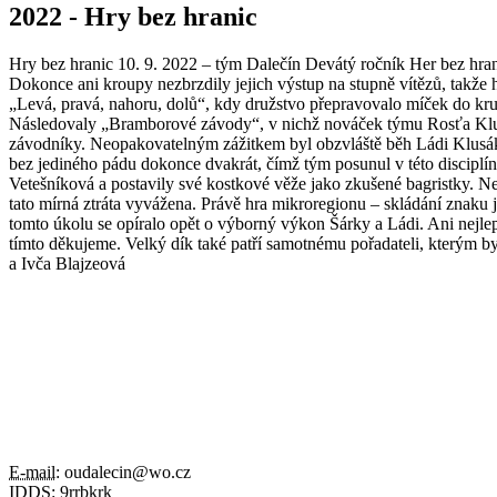
2022 - Hry bez hranic
Hry bez hranic 10. 9. 2022 – tým Dalečín Devátý ročník Her bez hranic 
Dokonce ani kroupy nezbrzdily jejich výstup na stupně vítězů, takže
„Levá, pravá, nahoru, dolů“, kdy družstvo přepravovalo míček do kruh
Následovaly „Bramborové závody“, v nichž nováček týmu Rosťa Klusák 
závodníky. Neopakovatelným zážitkem byl obzvláště běh Ládi Klusáka
bez jediného pádu dokonce dvakrát, čímž tým posunul v této disciplí
Vetešníková a postavily své kostkové věže jako zkušené bagristky. Ne
tato mírná ztráta vyvážena. Právě hra mikroregionu – skládání znaku j
tomto úkolu se opíralo opět o výborný výkon Šárky a Ládi. Ani nejle
tímto děkujeme. Velký dík také patří samotnému pořadateli, kterým b
a Ivča Blajzeová
E-mail:
oudalecin@wo.cz
IDDS:
9rrbkrk