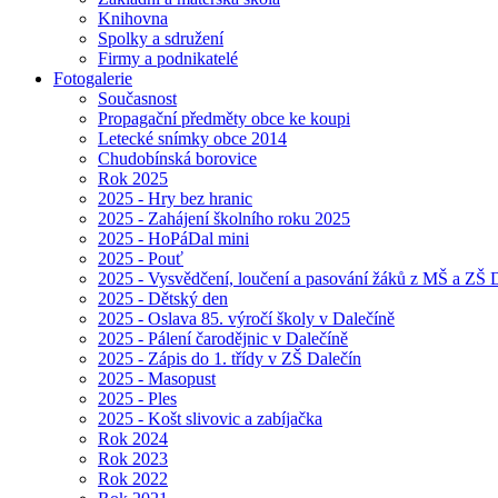
Knihovna
Spolky a sdružení
Firmy a podnikatelé
Fotogalerie
Současnost
Propagační předměty obce ke koupi
Letecké snímky obce 2014
Chudobínská borovice
Rok 2025
2025 - Hry bez hranic
2025 - Zahájení školního roku 2025
2025 - HoPáDal mini
2025 - Pouť
2025 - Vysvědčení, loučení a pasování žáků z MŠ a ZŠ D
2025 - Dětský den
2025 - Oslava 85. výročí školy v Dalečíně
2025 - Pálení čarodějnic v Dalečíně
2025 - Zápis do 1. třídy v ZŠ Dalečín
2025 - Masopust
2025 - Ples
2025 - Košt slivovic a zabíjačka
Rok 2024
Rok 2023
Rok 2022