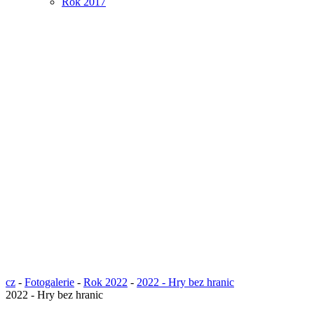
Rok 2017
cz
-
Fotogalerie
-
Rok 2022
-
2022 - Hry bez hranic
2022 - Hry bez hranic