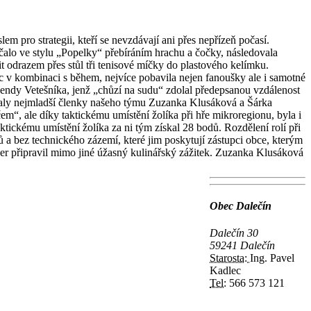
m pro strategii, kteří se nevzdávají ani přes nepřízeň počasí.
čalo ve stylu „Popelky“ přebíráním hrachu a čočky, následovala
t odrazem přes stůl tři tenisové míčky do plastového kelímku.
c v kombinaci s během, nejvíce pobavila nejen fanoušky ale i samotné
endy Vetešníka, jenž „chůzí na sudu“ zdolal předepsanou vzdálenost
vnaly nejmladší členky našeho týmu Zuzanka Klusáková a Šárka
m“, ale díky taktickému umístění žolíka při hře mikroregionu, byla i
ktickému umístění žolíka za ni tým získal 28 bodů. Rozdělení rolí při
a bez technického zázemí, které jim poskytují zástupci obce, kterým
er připravil mimo jiné úžasný kulinářský zážitek. Zuzanka Klusáková
Obec Dalečín
Dalečín 30
59241 Dalečín
Starosta:
Ing. Pavel
Kadlec
Tel:
566 573 121