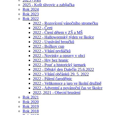
2025 - Ples
2025 - Košt slivovic a zabíjačka
Rok 2024
Rok 2023
Rok 2022
2022 - Rozsvícení vánočního stromečku
2022 - Čerti
2022 - Čtení dětem v ZŠ a MŠ
2022 - Halloweenský týden ve školce
2022 - Uspávání broučků
2022 - Božkov cup
2022 - Vítání prvňáčků
2022 - Novinky a opravy v obci
2022 - Hry bez hranic
2022 - Pouť a historický jarmark
2022 - Dětský den Dalečín 25.6.2022
2022 - Vítání občánků 29. 5. 2022
2022 - Pálení čarodějnic
2022 - Velikonoce a jaro ve školní družině
2022 - Adventní a povánoční čas ve školce
2022, 2021 - Obecní bruslení
Rok 2021
Rok 2020
Rok 2019
Rok 2018