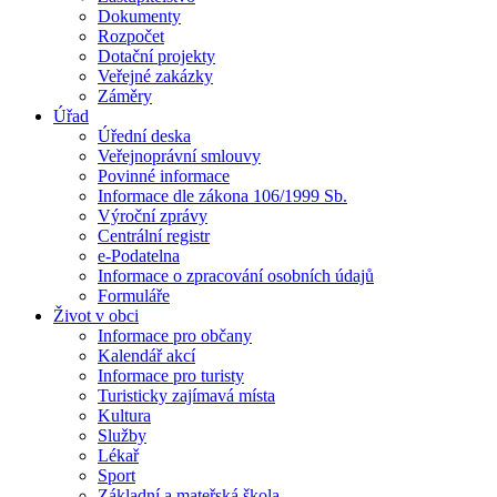
Dokumenty
Rozpočet
Dotační projekty
Veřejné zakázky
Záměry
Úřad
Úřední deska
Veřejnoprávní smlouvy
Povinné informace
Informace dle zákona 106/1999 Sb.
Výroční zprávy
Centrální registr
e-Podatelna
Informace o zpracování osobních údajů
Formuláře
Život v obci
Informace pro občany
Kalendář akcí
Informace pro turisty
Turisticky zajímavá místa
Kultura
Služby
Lékař
Sport
Základní a mateřská škola