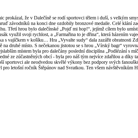
prokázal, že v Dalečíně se rodí sportovci tělem i duší, s velkým smysle
 hruď závodníků na konci dne ozdobily bronzové medaile. Celé klání za
u. Třetí hrou bylo dalečínské „Pojď mi hop!“, jejímž cílem bylo umísti
využil svoji rychlost, a „Farmařina to je dřina“, která házením vaje
 s vajíčkem v košíku… Hra „Vyvalte sudy“ dala zazářit obratnosti Zd
ně na druhé místo. S nečekanou jistotou se s hrou „Vírský bagr“ vyro
jslabším místem byla pro dalečány poslední disciplína „Podlézání s míče
edné ze zúčastněných obcí - byla pro náš tým nejvíce zdařilou a díky ta
pší sportovci ale neodvedou skvělé výkony bez podpory svých fanoušků 
yl pro letošní ročník Štěpánov nad Svratkou. Ten všem návštěvníkům H