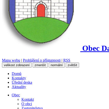
Obec
Da
Mapa webu
|
Prohlášení o přístupnosti
|
RSS
velikost zobrazení
zmenšit
normální
zvětšit
Domů
Kontakty
Úřední deska
Aktuality
Obec
Kontakt
O obci
Zastupitelstvo