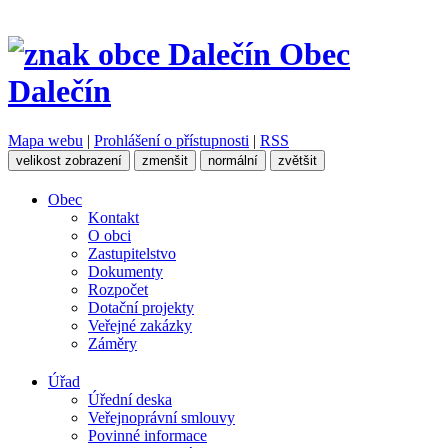
Obec
Dalečín
Mapa webu
|
Prohlášení o přístupnosti
|
RSS
velikost zobrazení
zmenšit
normální
zvětšit
Obec
Kontakt
O obci
Zastupitelstvo
Dokumenty
Rozpočet
Dotační projekty
Veřejné zakázky
Záměry
Úřad
Úřední deska
Veřejnoprávní smlouvy
Povinné informace