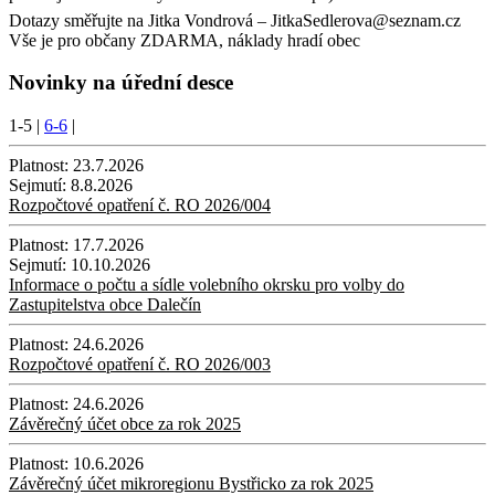
Dotazy směřujte na Jitka Vondrová – JitkaSedlerova@seznam.cz
Vše je pro občany ZDARMA, náklady hradí obec
Novinky na úřední desce
1-5
|
6-6
|
Platnost:
23.7.2026
Sejmutí:
8.8.2026
Rozpočtové opatření č. RO 2026/004
Platnost:
17.7.2026
Sejmutí:
10.10.2026
Informace o počtu a sídle volebního okrsku pro volby do
Zastupitelstva obce Dalečín
Platnost:
24.6.2026
Rozpočtové opatření č. RO 2026/003
Platnost:
24.6.2026
Závěrečný účet obce za rok 2025
Platnost:
10.6.2026
Závěrečný účet mikroregionu Bystřicko za rok 2025