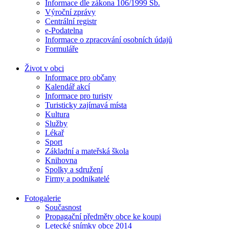
Informace dle zákona 106/1999 Sb.
Výroční zprávy
Centrální registr
e-Podatelna
Informace o zpracování osobních údajů
Formuláře
Život v obci
Informace pro občany
Kalendář akcí
Informace pro turisty
Turisticky zajímavá místa
Kultura
Služby
Lékař
Sport
Základní a mateřská škola
Knihovna
Spolky a sdružení
Firmy a podnikatelé
Fotogalerie
Současnost
Propagační předměty obce ke koupi
Letecké snímky obce 2014