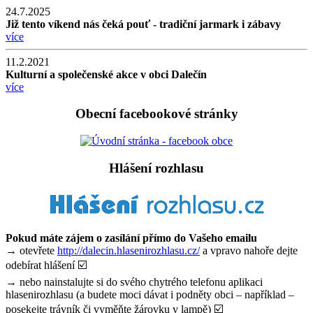
24.7.2025
Již tento víkend nás čeká pouť - tradiční jarmark i zábavy
více
11.2.2021
Kulturní a společenské akce v obci Dalečín
více
Obecní facebookové stránky
Hlášení rozhlasu
Pokud máte zájem o zasílání přímo do Vašeho emailu
→ otevřete
http://dalecin.hlasenirozhlasu.cz/
a vpravo nahoře dejte
odebírat hlášení ☑️
→ nebo nainstalujte si do svého chytrého telefonu aplikaci
hlasenirozhlasu (a budete moci dávat i podněty obci – například –
posekejte trávník či vyměňte žárovku v lampě) ☑️