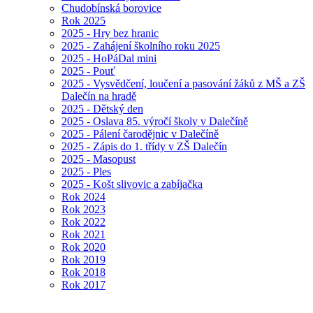
Chudobínská borovice
Rok 2025
2025 - Hry bez hranic
2025 - Zahájení školního roku 2025
2025 - HoPáDal mini
2025 - Pouť
2025 - Vysvědčení, loučení a pasování žáků z MŠ a ZŠ
Dalečín na hradě
2025 - Dětský den
2025 - Oslava 85. výročí školy v Dalečíně
2025 - Pálení čarodějnic v Dalečíně
2025 - Zápis do 1. třídy v ZŠ Dalečín
2025 - Masopust
2025 - Ples
2025 - Košt slivovic a zabíjačka
Rok 2024
Rok 2023
Rok 2022
Rok 2021
Rok 2020
Rok 2019
Rok 2018
Rok 2017