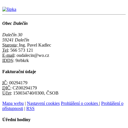
Obec Dalečín
Dalečín 30
59241 Dalečín
Starosta:
Ing. Pavel Kadlec
Tel:
566 573 121
E-mail:
oudalecin@wo.cz
IDDS:
9rrbkrk
Fakturační údaje
IČ:
00294179
DIČ:
CZ00294179
Účet:
150034740/0300, ČSOB
Mapa webu
|
Nastavení cookies
Prohlášení o cookies
|
Prohlášení o
přístupnosti
|
RSS
Úřední hodiny