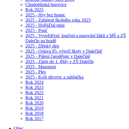
Chudobínská borovice
Rok 2025
2025 - Hry bez hranic
2025 - Zahájení školního roku 2025
2025 - HoPáDal mini
2025 - Pouť
2025 - Vysvědčení, loučení a pasování žáků z MŠ a ZŠ
Dalečín na hradě
2025 - Dětský den
2025 - Oslava 85. výročí školy v Dalečíně
2025 - Pálení čarodějnic v Dalečíně
2025 - Zápis do 1. třídy v ZŠ Dalečín
2025 - Masopust
2025 - Ples
2025 - Košt slivovic a zabíjačka
Rok 2024
Rok 2023
Rok 2022
Rok 2021
Rok 2020
Rok 2019
Rok 2018
Rok 2017
Obec