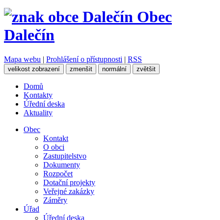
Obec
Dalečín
Mapa webu
|
Prohlášení o přístupnosti
|
RSS
velikost zobrazení
zmenšit
normální
zvětšit
Domů
Kontakty
Úřední deska
Aktuality
Obec
Kontakt
O obci
Zastupitelstvo
Dokumenty
Rozpočet
Dotační projekty
Veřejné zakázky
Záměry
Úřad
Úřední deska