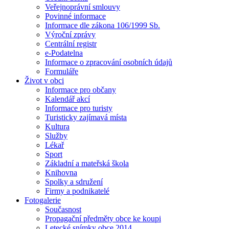
Veřejnoprávní smlouvy
Povinné informace
Informace dle zákona 106/1999 Sb.
Výroční zprávy
Centrální registr
e-Podatelna
Informace o zpracování osobních údajů
Formuláře
Život v obci
Informace pro občany
Kalendář akcí
Informace pro turisty
Turisticky zajímavá místa
Kultura
Služby
Lékař
Sport
Základní a mateřská škola
Knihovna
Spolky a sdružení
Firmy a podnikatelé
Fotogalerie
Současnost
Propagační předměty obce ke koupi
Letecké snímky obce 2014