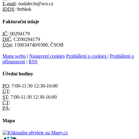
E-mail:
oudalecin@wo.cz
IDDS:
9rrbkrk
Fakturační údaje
IČ:
00294179
DIČ:
CZ00294179
Účet:
150034740/0300, ČSOB
Mapa webu
|
Nastavení cookies
Prohlášení o cookies
|
Prohlášení o
přístupnosti
|
RSS
Úřední hodiny
PO:
7:00-11:30 12:30-16:00
ÚT:
ST:
7:00-11:30 12:30-16:00
ČT:
PÁ:
Mapa