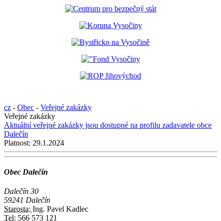
cz
-
Obec
-
Veřejné zakázky
Veřejné zakázky
Aktuální veřejné zakázky jsou dostupné na profilu zadavatele obce
Dalečín
Platnost:
29.1.2024
Obec Dalečín
Dalečín 30
59241 Dalečín
Starosta:
Ing. Pavel Kadlec
Tel:
566 573 121