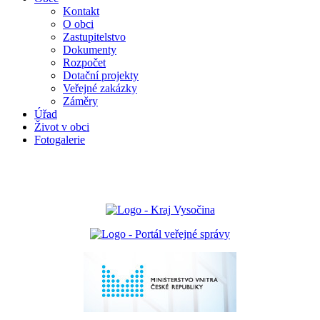
Kontakt
O obci
Zastupitelstvo
Dokumenty
Rozpočet
Dotační projekty
Veřejné zakázky
Záměry
Úřad
Život v obci
Fotogalerie