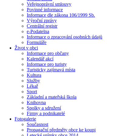
Veřejnoprávní smlouvy
Povinné informace
Informace dle zákona 106/1999 Sb.
Výroční zprávy
Centrální registr
e-Podatelna
Informace o zpracování osobních údajů
Formuláře
Život v obci
Informace pro občany
Kalendář akcí
Informace pro turisty
Turisticky zajímavá místa
Kultura
Služby
Lékař
Sport
Základní a mateřská škola
Knihovna
Spolky a sdružení
Firmy a podnikatelé
Fotogalerie
Současnost
Propagační předměty obce ke koupi
Letecké snímky obce 2014