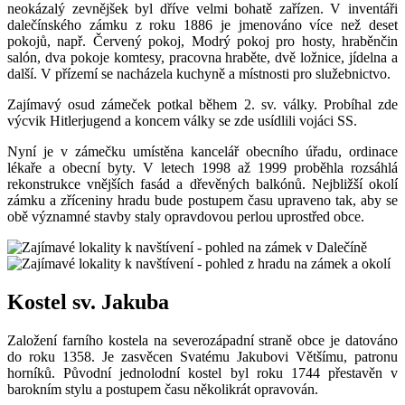
neokázalý zevnějšek byl dříve velmi bohatě zařízen. V inventáři
dalečínského zámku z roku 1886 je jmenováno více než deset
pokojů, např. Červený pokoj, Modrý pokoj pro hosty, hraběnčin
salón, dva pokoje komtesy, pracovna hraběte, dvě ložnice, jídelna a
další. V přízemí se nacházela kuchyně a místnosti pro služebnictvo.
Zajímavý osud zámeček potkal během 2. sv. války. Probíhal zde
výcvik Hitlerjugend a koncem války se zde usídlili vojáci SS.
Nyní je v zámečku umístěna kancelář obecního úřadu, ordinace
lékaře a obecní byty. V letech 1998 až 1999 proběhla rozsáhlá
rekonstrukce vnějších fasád a dřevěných balkónů. Nejbližší okolí
zámku a zříceniny hradu bude postupem času upraveno tak, aby se
obě významné stavby staly opravdovou perlou uprostřed obce.
Kostel sv. Jakuba
Založení farního kostela na severozápadní straně obce je datováno
do roku 1358. Je zasvěcen Svatému Jakubovi Většímu, patronu
horníků. Původní jednolodní kostel byl roku 1744 přestavěn v
barokním stylu a postupem času několikrát opravován.