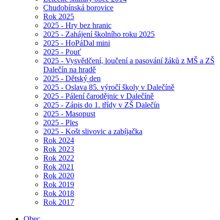
Chudobínská borovice
Rok 2025
2025 - Hry bez hranic
2025 - Zahájení školního roku 2025
2025 - HoPáDal mini
2025 - Pouť
2025 - Vysvědčení, loučení a pasování žáků z MŠ a ZŠ
Dalečín na hradě
2025 - Dětský den
2025 - Oslava 85. výročí školy v Dalečíně
2025 - Pálení čarodějnic v Dalečíně
2025 - Zápis do 1. třídy v ZŠ Dalečín
2025 - Masopust
2025 - Ples
2025 - Košt slivovic a zabíjačka
Rok 2024
Rok 2023
Rok 2022
Rok 2021
Rok 2020
Rok 2019
Rok 2018
Rok 2017
Obec