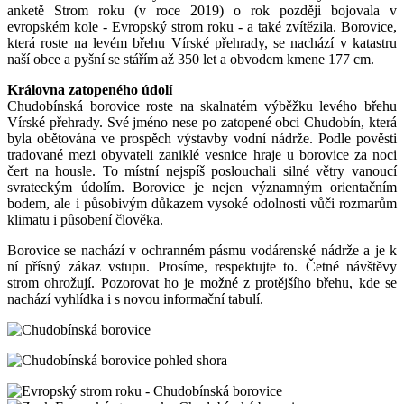
anketě Strom roku (v roce 2019) o rok později bojovala v
evropském kole - Evropský strom roku - a také zvítězila. Borovice,
která roste na levém břehu Vírské přehrady, se nachází v katastru
naší obce a pyšní se stářím až 350 let a obvodem kmene 177 cm.
Královna zatopeného údolí
Chudobínská borovice roste na skalnatém výběžku levého břehu
Vírské přehrady. Své jméno nese po zatopené obci Chudobín, která
byla obětována ve prospěch výstavby vodní nádrže. Podle pověsti
tradované mezi obyvateli zaniklé vesnice hraje u borovice za noci
čert na housle. To místní nejspíš poslouchali silné větry vanoucí
svrateckým údolím. Borovice je nejen významným orientačním
bodem, ale i působivým důkazem vysoké odolnosti vůči rozmarům
klimatu i působení člověka.
Borovice se nachází v ochranném pásmu vodárenské nádrže a je k
ní přísný zákaz vstupu. Prosíme, respektujte to. Četné návštěvy
strom ohrožují. Pozorovat ho je možné z protějšího břehu, kde se
nachází vyhlídka i s novou informační tabulí.