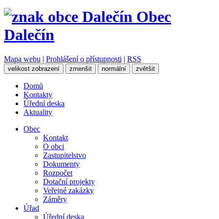
Obec
Dalečín
Mapa webu
|
Prohlášení o přístupnosti
|
RSS
velikost zobrazení
zmenšit
normální
zvětšit
Domů
Kontakty
Úřední deska
Aktuality
Obec
Kontakt
O obci
Zastupitelstvo
Dokumenty
Rozpočet
Dotační projekty
Veřejné zakázky
Záměry
Úřad
Úřední deska