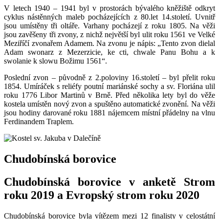
V letech 1940 – 1941 byl v prostorách bývalého kněžiště odkryt
cyklus nástěnných maleb pocházejících z 80.let 14.století. Uvnitř
jsou umístěny tři oltáře. Varhany pocházejí z roku 1805. Na věži
jsou zavěšeny tři zvony, z nichž největší byl ulit roku 1561 ve Velké
Meziříčí zvonařem Adamem. Na zvonu je nápis: „Tento zvon dielal
Adam swonarz z Mezerzicie, ke cti, chwale Panu Bohu a k
swolanie k slowu Božimu 1561“.
Poslední zvon – původně z 2.poloviny 16.století – byl přelit roku
1854. Umíráček s reliéfy poutní mariánské sochy a sv. Floriána ulil
roku 1776 Libor Martinů v Brně. Před několika lety byl do věže
kostela umístěn nový zvon a spuštěno automatické zvonění. Na věži
jsou hodiny darované roku 1881 nájemcem místní přádelny na vlnu
Ferdinandem Traplem.
Chudobínská borovice
Chudobínská borovice v anketě Strom
roku 2019 a Evropský strom roku 2020
Chudobínská borovice byla vítězem mezi 12 finalisty v celostátní