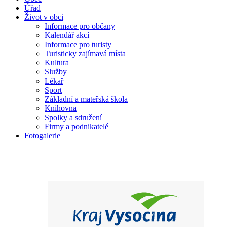
Úřad
Život v obci
Informace pro občany
Kalendář akcí
Informace pro turisty
Turisticky zajímavá místa
Kultura
Služby
Lékař
Sport
Základní a mateřská škola
Knihovna
Spolky a sdružení
Firmy a podnikatelé
Fotogalerie