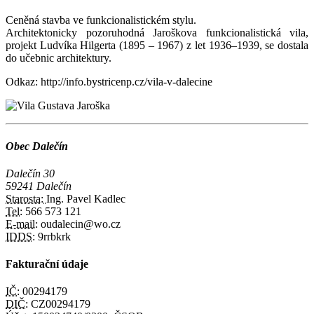
Ceněná stavba ve funkcionalistickém stylu.
Architektonicky pozoruhodná Jaroškova funkcionalistická vila,
projekt Ludvíka Hilgerta (1895 – 1967) z let 1936–1939, se dostala
do učebnic architektury.
Odkaz: http://info.bystricenp.cz/vila-v-dalecine
Obec Dalečín
Dalečín 30
59241 Dalečín
Starosta:
Ing. Pavel Kadlec
Tel:
566 573 121
E-mail:
oudalecin@wo.cz
IDDS:
9rrbkrk
Fakturační údaje
IČ:
00294179
DIČ:
CZ00294179