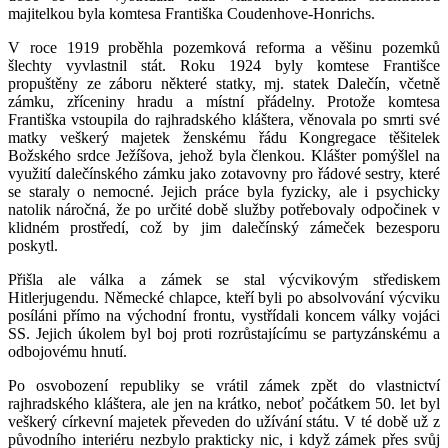
majitelkou byla komtesa Františka Coudenhove-Honrichs.
V roce 1919 proběhla pozemková reforma a věšinu pozemků
šlechty vyvlastnil stát. Roku 1924 byly komtese Františce
propuštěny ze záboru některé statky, mj. statek Dalečín, včetně
zámku, zříceniny hradu a místní přádelny. Protože komtesa
Františka vstoupila do rajhradského kláštera, věnovala po smrti své
matky veškerý majetek ženskému řádu Kongregace těšitelek
Božského srdce Ježíšova, jehož byla členkou. Klášter pomýšlel na
využití dalečínského zámku jako zotavovny pro řádové sestry, které
se staraly o nemocné. Jejich práce byla fyzicky, ale i psychicky
natolik náročná, že po určité době služby potřebovaly odpočinek v
klidném prostředí, což by jim dalečínský zámeček bezesporu
poskytl.
Přišla ale válka a zámek se stal výcvikovým střediskem
Hitlerjugendu. Německé chlapce, kteří byli po absolvování výcviku
posíláni přímo na východní frontu, vystřídali koncem války vojáci
SS. Jejich úkolem byl boj proti rozrůstajícímu se partyzánskému a
odbojovému hnutí.
Po osvobození republiky se vrátil zámek zpět do vlastnictví
rajhradského kláštera, ale jen na krátko, neboť počátkem 50. let byl
veškerý církevní majetek převeden do užívání státu. V té době už z
původního interiéru nezbylo prakticky nic, i když zámek přes svůj