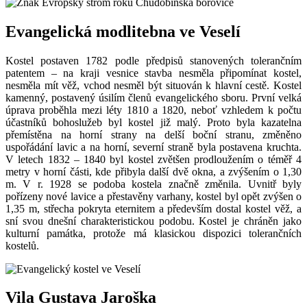
Evangelická modlitebna ve Veselí
Kostel postaven 1782 podle předpisů stanovených tolerančním
patentem – na kraji vesnice stavba nesměla připomínat kostel,
nesměla mít věž, vchod nesměl být situován k hlavní cestě. Kostel
kamenný, postavený úsilím členů evangelického sboru. První velká
úprava proběhla mezi léty 1810 a 1820, neboť vzhledem k počtu
účastníků bohoslužeb byl kostel již malý. Proto byla kazatelna
přemístěna na horní strany na delší boční stranu, změněno
uspořádání lavic a na horní, severní straně byla postavena kruchta.
V letech 1832 – 1840 byl kostel zvětšen prodloužením o téměř 4
metry v horní části, kde přibyla další dvě okna, a zvýšením o 1,30
m. V r. 1928 se podoba kostela značně změnila. Uvnitř byly
pořízeny nové lavice a přestavěny varhany, kostel byl opět zvýšen o
1,35 m, střecha pokryta eternitem a především dostal kostel věž, a
sní svou dnešní charakteristickou podobu. Kostel je chráněn jako
kulturní památka, protože má klasickou dispozici tolerančních
kostelů.
Vila Gustava Jaroška