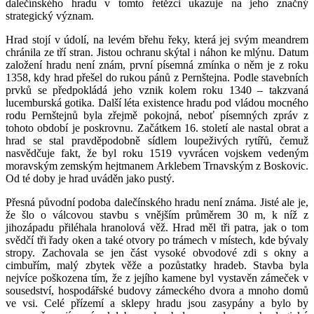
dalečínského hradu v tomto řetězci ukazuje na jeho značný
strategický význam.
Hrad stojí v údolí, na levém břehu řeky, která jej svým meandrem
chránila ze tří stran. Jistou ochranu skýtal i náhon ke mlýnu. Datum
založení hradu není znám, první písemná zmínka o něm je z roku
1358, kdy hrad přešel do rukou pánů z Pernštejna. Podle stavebních
prvků se předpokládá jeho vznik kolem roku 1340 – takzvaná
lucemburská gotika. Další léta existence hradu pod vládou mocného
rodu Pernštejnů byla zřejmě pokojná, neboť písemných zpráv z
tohoto období je poskrovnu. Začátkem 16. století ale nastal obrat a
hrad se stal pravděpodobně sídlem loupeživých rytířů, čemuž
nasvědčuje fakt, že byl roku 1519 vyvrácen vojskem vedeným
moravským zemským hejtmanem Arklebem Trnavským z Boskovic.
Od té doby je hrad uváděn jako pustý.
Přesná původní podoba dalečínského hradu není známa. Jisté ale je,
že šlo o válcovou stavbu s vnějším průměrem 30 m, k níž z
jihozápadu přiléhala hranolová věž. Hrad měl tři patra, jak o tom
svědčí tři řady oken a také otvory po trámech v místech, kde bývaly
stropy. Zachovala se jen část vysoké obvodové zdi s okny a
cimbuřím, malý zbytek věže a pozůstatky hradeb. Stavba byla
nejvíce poškozena tím, že z jejího kamene byl vystavěn zámeček v
sousedství, hospodářské budovy zámeckého dvora a mnoho domů
ve vsi. Celé přízemí a sklepy hradu jsou zasypány a bylo by