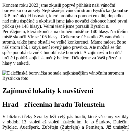
Koncem roku 2023 jsme zkusili poprvé přihlásit naši vánoční
borovičku do ankety Nejkrásnější vánoční strom Bystřicka (konal se
již 8. ročník). Hlasování, které probíhalo pomocí emailů, dopadlo
nad míru úspěšně a ukořistili jsme jako nováčci dokonce hned první
příčku (se 148 hlasy). Velmi těsně jsme porazili Bystřici n.
Pernštejnem, která skončila na druhém místě se 140 hlasy. Na třetím
místě skončil Vír se 105 hlasy. Celkem se účastnilo 25 vánočních
stromů, takže jsme obstáli ve velké konkurenci. Máme radost, že se
náš strom líbí, i když není rovný jako pravítko. Ale možná se tím
spíše podobá slavné Chudobínské borovici. A zajímavým ho dělá
určitě i poblíž stojící slaměný betlém. Děkujeme za Vaši přízeň a
hlasy v anketě.
Zajímavé lokality k navštívení
Hrad - zřícenina hradu Tolenstein
V blízkosti řeky Svratky leží celý pás hradů, které všechny vznikly
v období 13. století až století následujím. Je to Štarkov, Dalečín,
Pyšolec, Aueršperk, Zubštejn (Zubršejn) a Pernštejn. Již umístění