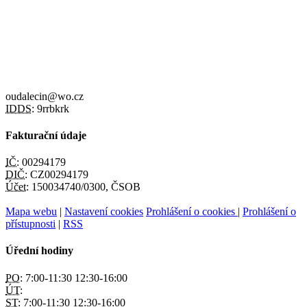
oudalecin@wo.cz
IDDS:
9rrbkrk
Fakturační údaje
IČ:
00294179
DIČ:
CZ00294179
Účet:
150034740/0300, ČSOB
Mapa webu
|
Nastavení cookies
Prohlášení o cookies
|
Prohlášení o
přístupnosti
|
RSS
Úřední hodiny
PO:
7:00-11:30 12:30-16:00
ÚT:
ST:
7:00-11:30 12:30-16:00