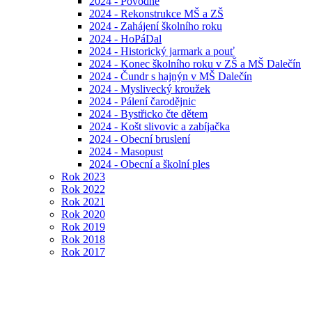
2024 - Povodně
2024 - Rekonstrukce MŠ a ZŠ
2024 - Zahájení školního roku
2024 - HoPáDal
2024 - Historický jarmark a pouť
2024 - Konec školního roku v ZŠ a MŠ Dalečín
2024 - Čundr s hajnýn v MŠ Dalečín
2024 - Myslivecký kroužek
2024 - Pálení čarodějnic
2024 - Bystřicko čte dětem
2024 - Košt slivovic a zabíjačka
2024 - Obecní bruslení
2024 - Masopust
2024 - Obecní a školní ples
Rok 2023
Rok 2022
Rok 2021
Rok 2020
Rok 2019
Rok 2018
Rok 2017