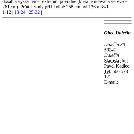
dosáhla výšky téměř extrémní povodně (která je udávána ve výšce
261 cm). Průtok vody při hladině 258 cm byl 136 m3s-1.
1-12
|
13-24
|
25-32
|
Obec Dalečín
Dalečín 30
59241
Dalečín
Starosta:
Ing.
Pavel Kadlec
Tel:
566 573
121
E-mail: