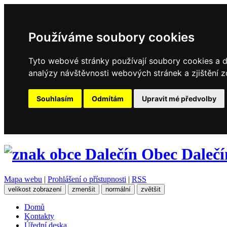
Používáme soubory cookies
Tyto webové stránky používají soubory cookies a da
analýzy návštěvnosti webových stránek a zjištění z
Souhlasím
Odmítám
Upravit mé předvolby
Obec
Dalečí
Mapa webu
|
Prohlášení o přístupnosti
|
RSS
velikost zobrazení
zmenšit
normální
zvětšit
Domů
Kontakty
Úřední deska