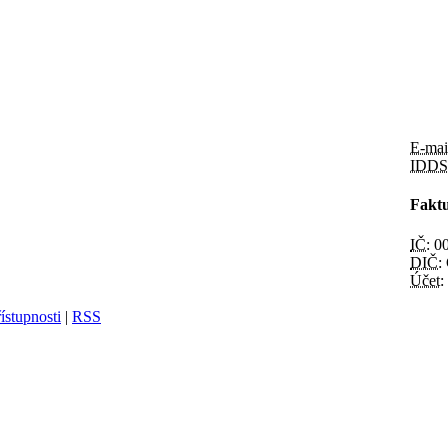
E-mai
IDDS
Faktu
IČ:
00
DIČ:
Účet:
ístupnosti
|
RSS