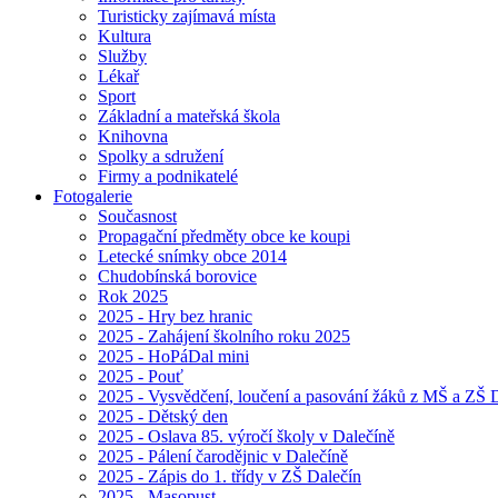
Turisticky zajímavá místa
Kultura
Služby
Lékař
Sport
Základní a mateřská škola
Knihovna
Spolky a sdružení
Firmy a podnikatelé
Fotogalerie
Současnost
Propagační předměty obce ke koupi
Letecké snímky obce 2014
Chudobínská borovice
Rok 2025
2025 - Hry bez hranic
2025 - Zahájení školního roku 2025
2025 - HoPáDal mini
2025 - Pouť
2025 - Vysvědčení, loučení a pasování žáků z MŠ a ZŠ D
2025 - Dětský den
2025 - Oslava 85. výročí školy v Dalečíně
2025 - Pálení čarodějnic v Dalečíně
2025 - Zápis do 1. třídy v ZŠ Dalečín
2025 - Masopust