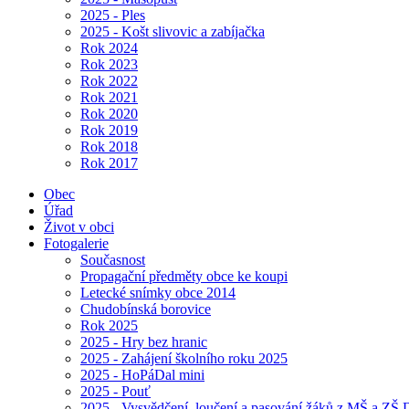
2025 - Ples
2025 - Košt slivovic a zabíjačka
Rok 2024
Rok 2023
Rok 2022
Rok 2021
Rok 2020
Rok 2019
Rok 2018
Rok 2017
Obec
Úřad
Život v obci
Fotogalerie
Současnost
Propagační předměty obce ke koupi
Letecké snímky obce 2014
Chudobínská borovice
Rok 2025
2025 - Hry bez hranic
2025 - Zahájení školního roku 2025
2025 - HoPáDal mini
2025 - Pouť
2025 - Vysvědčení, loučení a pasování žáků z MŠ a ZŠ D