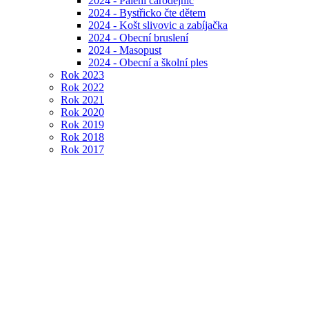
2024 - Pálení čarodějnic
2024 - Bystřicko čte dětem
2024 - Košt slivovic a zabíjačka
2024 - Obecní bruslení
2024 - Masopust
2024 - Obecní a školní ples
Rok 2023
Rok 2022
Rok 2021
Rok 2020
Rok 2019
Rok 2018
Rok 2017