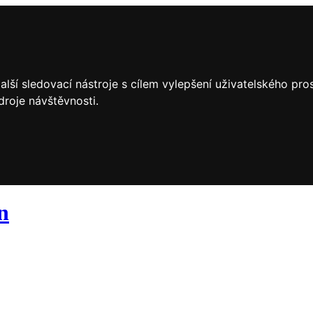
lší sledovací nástroje s cílem vylepšení uživatelského pr
droje návštěvnosti.
n