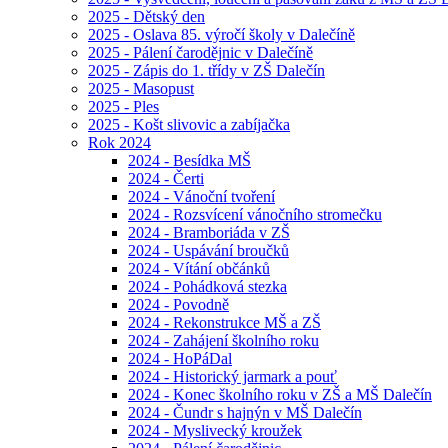
2025 - Dětský den
2025 - Oslava 85. výročí školy v Dalečíně
2025 - Pálení čarodějnic v Dalečíně
2025 - Zápis do 1. třídy v ZŠ Dalečín
2025 - Masopust
2025 - Ples
2025 - Košt slivovic a zabíjačka
Rok 2024
2024 - Besídka MŠ
2024 - Čerti
2024 - Vánoční tvoření
2024 - Rozsvícení vánočního stromečku
2024 - Bramboriáda v ZŠ
2024 - Uspávání broučků
2024 - Vítání občánků
2024 - Pohádková stezka
2024 - Povodně
2024 - Rekonstrukce MŠ a ZŠ
2024 - Zahájení školního roku
2024 - HoPáDal
2024 - Historický jarmark a pouť
2024 - Konec školního roku v ZŠ a MŠ Dalečín
2024 - Čundr s hajnýn v MŠ Dalečín
2024 - Myslivecký kroužek