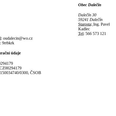
Obec Dalečín
Dalečín 30
59241 Dalečín
Starosta:
Ing. Pavel
Kadlec
Tel:
566 573 121
l:
oudalecin@wo.cz
:
9rrbkrk
rační údaje
294179
CZ00294179
150034740/0300, ČSOB