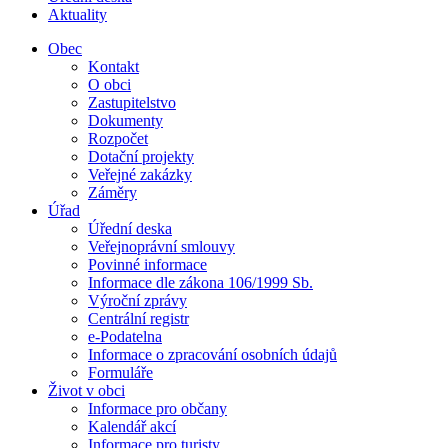
Aktuality
Obec
Kontakt
O obci
Zastupitelstvo
Dokumenty
Rozpočet
Dotační projekty
Veřejné zakázky
Záměry
Úřad
Úřední deska
Veřejnoprávní smlouvy
Povinné informace
Informace dle zákona 106/1999 Sb.
Výroční zprávy
Centrální registr
e-Podatelna
Informace o zpracování osobních údajů
Formuláře
Život v obci
Informace pro občany
Kalendář akcí
Informace pro turisty