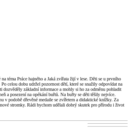
 na téma Práce hajného a Jaká zvířata žijí v lese. Děti se u prvního
 Po celou dobu udržel pozornost dětí, které se snažily odpovídat na
děti dozvěděly základní informace a mohly si ho za odměnu pohladit
heň a posezení na opékání buřtů. Na buřty se děti těšily nejvíce.
ěnu v podobě dřevěné medaile se zvířetem a didaktické knížky. Za
nové stromky. Rádi bychom udělali dobrý skutek pro přírodu i život