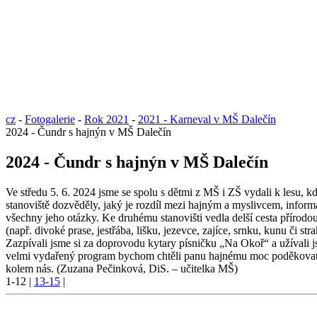
cz
-
Fotogalerie
-
Rok 2021
-
2021 - Karneval v MŠ Dalečín
2024 - Čundr s hajnýn v MŠ Dalečín
2024 - Čundr s hajnýn v MŠ Dalečín
Ve středu 5. 6. 2024 jsme se spolu s dětmi z MŠ i ZŠ vydali k lesu, kd
stanoviště dozvěděly, jaký je rozdíl mezi hajným a myslivcem, informa
všechny jeho otázky. Ke druhému stanovišti vedla delší cesta přírodo
(např. divoké prase, jestřába, lišku, jezevce, zajíce, srnku, kunu či s
Zazpívali jsme si za doprovodu kytary písničku „Na Okoř“ a užívali 
velmi vydařený program bychom chtěli panu hajnému moc poděkovat. Tě
kolem nás. (Zuzana Pečinková, DiS. – učitelka MŠ)
1-12
|
13-15
|