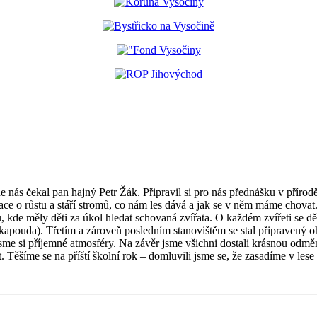
e nás čekal pan hajný Petr Žák. Připravil si pro nás přednášku v přírodě
ce o růstu a stáří stromů, co nám les dává a jak se v něm máme chovat.
u, kde měly děti za úkol hledat schovaná zvířata. O každém zvířeti se 
trakapouda). Třetím a zároveň posledním stanovištěm se stal připravený o
jsme si příjemné atmosféry. Na závěr jsme všichni dostali krásnou odm
šíme se na příští školní rok – domluvili jsme se, že zasadíme v lese 