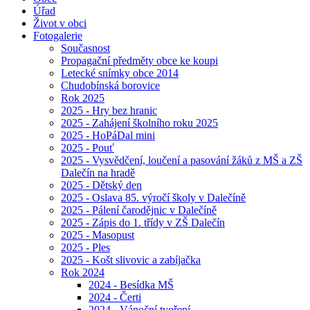
Úřad
Život v obci
Fotogalerie
Současnost
Propagační předměty obce ke koupi
Letecké snímky obce 2014
Chudobínská borovice
Rok 2025
2025 - Hry bez hranic
2025 - Zahájení školního roku 2025
2025 - HoPáDal mini
2025 - Pouť
2025 - Vysvědčení, loučení a pasování žáků z MŠ a ZŠ
Dalečín na hradě
2025 - Dětský den
2025 - Oslava 85. výročí školy v Dalečíně
2025 - Pálení čarodějnic v Dalečíně
2025 - Zápis do 1. třídy v ZŠ Dalečín
2025 - Masopust
2025 - Ples
2025 - Košt slivovic a zabíjačka
Rok 2024
2024 - Besídka MŠ
2024 - Čerti
2024 - Vánoční tvoření