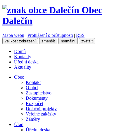
Obec
Dalečín
Mapa webu
|
Prohlášení o přístupnosti
|
RSS
velikost zobrazení
zmenšit
normální
zvětšit
Domů
Kontakty
Úřední deska
Aktuality
Obec
Kontakt
O obci
Zastupitelstvo
Dokumenty
Rozpočet
Dotační projekty
Veřejné zakázky
Záměry
Úřad
Úřední deska