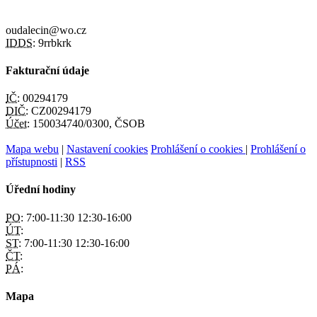
oudalecin@wo.cz
IDDS:
9rrbkrk
Fakturační údaje
IČ:
00294179
DIČ:
CZ00294179
Účet:
150034740/0300, ČSOB
Mapa webu
|
Nastavení cookies
Prohlášení o cookies
|
Prohlášení o
přístupnosti
|
RSS
Úřední hodiny
PO:
7:00-11:30 12:30-16:00
ÚT:
ST:
7:00-11:30 12:30-16:00
ČT:
PÁ:
Mapa