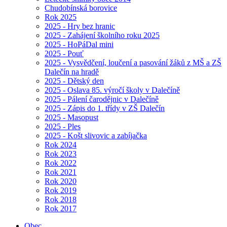
Chudobínská borovice
Rok 2025
2025 - Hry bez hranic
2025 - Zahájení školního roku 2025
2025 - HoPáDal mini
2025 - Pouť
2025 - Vysvědčení, loučení a pasování žáků z MŠ a ZŠ
Dalečín na hradě
2025 - Dětský den
2025 - Oslava 85. výročí školy v Dalečíně
2025 - Pálení čarodějnic v Dalečíně
2025 - Zápis do 1. třídy v ZŠ Dalečín
2025 - Masopust
2025 - Ples
2025 - Košt slivovic a zabíjačka
Rok 2024
Rok 2023
Rok 2022
Rok 2021
Rok 2020
Rok 2019
Rok 2018
Rok 2017
Obec