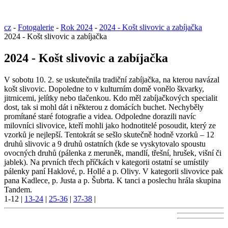
cz
-
Fotogalerie
-
Rok 2024
-
2024 - Košt slivovic a zabíjačka
2024 - Košt slivovic a zabíjačka
2024 - Košt slivovic a zabíjačka
V sobotu 10. 2. se uskutečnila tradiční zabíjačka, na kterou navázal
košt slivovic. Dopoledne to v kulturním domě vonělo škvarky,
jitrnicemi, jelítky nebo tlačenkou. Kdo měl zabíjačkových specialit
dost, tak si mohl dát i některou z domácích buchet. Nechyběly
promítané staré fotografie a videa. Odpoledne dorazili navíc
milovníci slivovice, kteří mohli jako hodnotitelé posoudit, který ze
vzorků je nejlepší. Tentokrát se sešlo skutečně hodně vzorků – 12
druhů slivovic a 9 druhů ostatních (kde se vyskytovalo spoustu
ovocných druhů (pálenka z meruněk, mandlí, třešní, hrušek, višní či
jablek). Na prvních třech příčkách v kategorii ostatní se umístily
pálenky paní Haklové, p. Hollé a p. Olivy. V kategorii slivovice pak
pana Kadlece, p. Justa a p. Šubrta. K tanci a poslechu hrála skupina
Tandem.
1-12
|
13-24
|
25-36
|
37-38
|