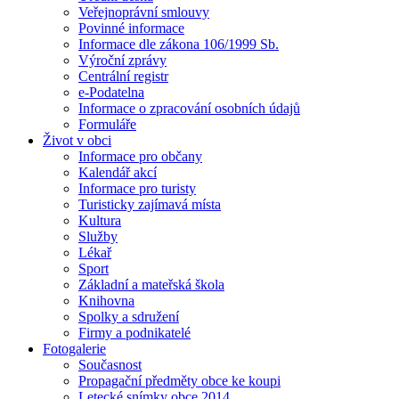
Veřejnoprávní smlouvy
Povinné informace
Informace dle zákona 106/1999 Sb.
Výroční zprávy
Centrální registr
e-Podatelna
Informace o zpracování osobních údajů
Formuláře
Život v obci
Informace pro občany
Kalendář akcí
Informace pro turisty
Turisticky zajímavá místa
Kultura
Služby
Lékař
Sport
Základní a mateřská škola
Knihovna
Spolky a sdružení
Firmy a podnikatelé
Fotogalerie
Současnost
Propagační předměty obce ke koupi
Letecké snímky obce 2014