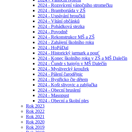
2024 - Rozsvícení vánočního stromečku
2024 - Bramboriáda v ZŠ
2024 - Uspávání broučků
2024 - Vítání občánků
2024 - Pohádková stezka
2024 - Povodně
2024 - Rekonstrukce MŠ a ZŠ
2024 - Zahájení školního roku
2024 - HoPáDal
2024 - Historický jarmark a pouť
2024 - Konec školního roku v ZŠ a MŠ Dalečín
2024 - Čundr s hajnýn v MŠ Dalečín
2024 - Myslivecký kroužek
2024 - Pálení čarodějnic
2024 - Bystřicko čte dětem
2024 - Košt slivovic a zabíjačka
2024 - Obecní bruslení
2024 - Masopust
2024 - Obecní a školní ples
Rok 2023
Rok 2022
Rok 2021
Rok 2020
Rok 2019