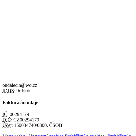
oudalecin@wo.cz
IDDS:
9rrbkrk
Fakturační údaje
IČ:
00294179
DIČ:
CZ00294179
Účet:
150034740/0300, ČSOB