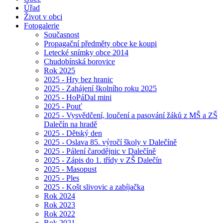
Úřad
Život v obci
Fotogalerie
Současnost
Propagační předměty obce ke koupi
Letecké snímky obce 2014
Chudobínská borovice
Rok 2025
2025 - Hry bez hranic
2025 - Zahájení školního roku 2025
2025 - HoPáDal mini
2025 - Pouť
2025 - Vysvědčení, loučení a pasování žáků z MŠ a ZŠ
Dalečín na hradě
2025 - Dětský den
2025 - Oslava 85. výročí školy v Dalečíně
2025 - Pálení čarodějnic v Dalečíně
2025 - Zápis do 1. třídy v ZŠ Dalečín
2025 - Masopust
2025 - Ples
2025 - Košt slivovic a zabíjačka
Rok 2024
Rok 2023
Rok 2022
Rok 2021