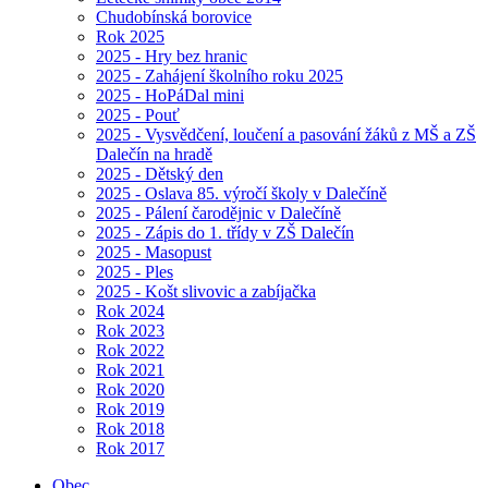
Chudobínská borovice
Rok 2025
2025 - Hry bez hranic
2025 - Zahájení školního roku 2025
2025 - HoPáDal mini
2025 - Pouť
2025 - Vysvědčení, loučení a pasování žáků z MŠ a ZŠ
Dalečín na hradě
2025 - Dětský den
2025 - Oslava 85. výročí školy v Dalečíně
2025 - Pálení čarodějnic v Dalečíně
2025 - Zápis do 1. třídy v ZŠ Dalečín
2025 - Masopust
2025 - Ples
2025 - Košt slivovic a zabíjačka
Rok 2024
Rok 2023
Rok 2022
Rok 2021
Rok 2020
Rok 2019
Rok 2018
Rok 2017
Obec