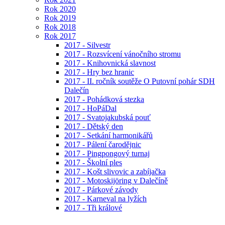
Rok 2020
Rok 2019
Rok 2018
Rok 2017
2017 - Silvestr
2017 - Rozsvícení vánočního stromu
2017 - Knihovnická slavnost
2017 - Hry bez hranic
2017 - II. ročník soutěže O Putovní pohár SDH
Dalečín
2017 - Pohádková stezka
2017 - HoPáDal
2017 - Svatojakubská pouť
2017 - Dětský den
2017 - Setkání harmonikářů
2017 - Pálení čarodějnic
2017 - Pingpongový turnaj
2017 - Školní ples
2017 - Košt slivovic a zabíjačka
2017 - Motoskijöring v Dalečíně
2017 - Párkové závody
2017 - Karneval na lyžích
2017 - Tři králové