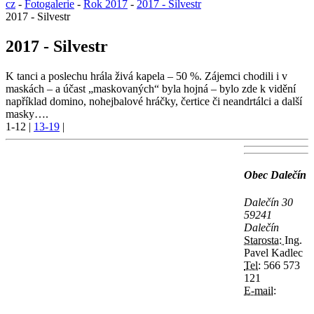
cz
-
Fotogalerie
-
Rok 2017
-
2017 - Silvestr
2017 - Silvestr
2017 - Silvestr
K tanci a poslechu hrála živá kapela – 50 %. Zájemci chodili i v
maskách – a účast „maskovaných“ byla hojná – bylo zde k vidění
například domino, nohejbalové hráčky, čertice či neandrtálci a další
masky….
1-12
|
13-19
|
Obec Dalečín
Dalečín 30
59241
Dalečín
Starosta:
Ing.
Pavel Kadlec
Tel:
566 573
121
E-mail: