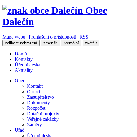
Obec
Dalečín
Mapa webu
|
Prohlášení o přístupnosti
|
RSS
velikost zobrazení
zmenšit
normální
zvětšit
Domů
Kontakty
Úřední deska
Aktuality
Obec
Kontakt
O obci
Zastupitelstvo
Dokumenty
Rozpočet
Dotační projekty
Veřejné zakázky
Záměry
Úřad
Úřední deska