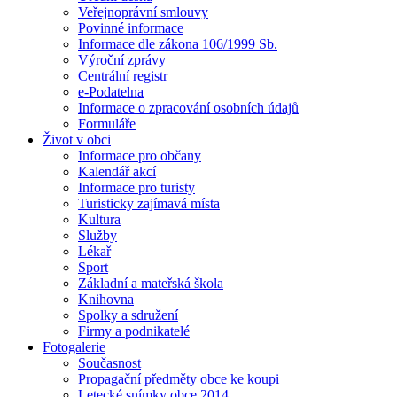
Veřejnoprávní smlouvy
Povinné informace
Informace dle zákona 106/1999 Sb.
Výroční zprávy
Centrální registr
e-Podatelna
Informace o zpracování osobních údajů
Formuláře
Život v obci
Informace pro občany
Kalendář akcí
Informace pro turisty
Turisticky zajímavá místa
Kultura
Služby
Lékař
Sport
Základní a mateřská škola
Knihovna
Spolky a sdružení
Firmy a podnikatelé
Fotogalerie
Současnost
Propagační předměty obce ke koupi
Letecké snímky obce 2014