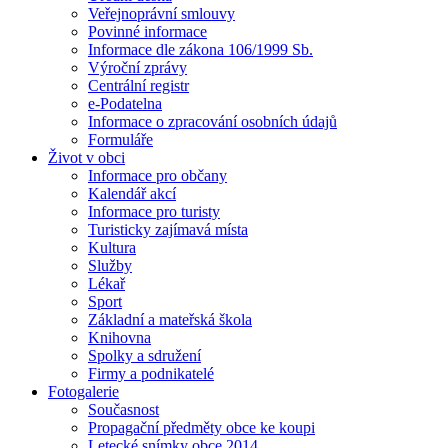
Veřejnoprávní smlouvy
Povinné informace
Informace dle zákona 106/1999 Sb.
Výroční zprávy
Centrální registr
e-Podatelna
Informace o zpracování osobních údajů
Formuláře
Život v obci
Informace pro občany
Kalendář akcí
Informace pro turisty
Turisticky zajímavá místa
Kultura
Služby
Lékař
Sport
Základní a mateřská škola
Knihovna
Spolky a sdružení
Firmy a podnikatelé
Fotogalerie
Současnost
Propagační předměty obce ke koupi
Letecké snímky obce 2014