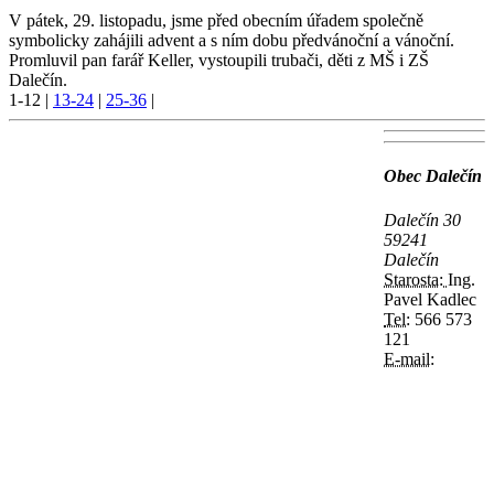
V pátek, 29. listopadu, jsme před obecním úřadem společně
symbolicky zahájili advent a s ním dobu předvánoční a vánoční.
Promluvil pan farář Keller, vystoupili trubači, děti z MŠ i ZŠ
Dalečín.
1-12
|
13-24
|
25-36
|
Obec Dalečín
Dalečín 30
59241
Dalečín
Starosta:
Ing.
Pavel Kadlec
Tel:
566 573
121
E-mail: