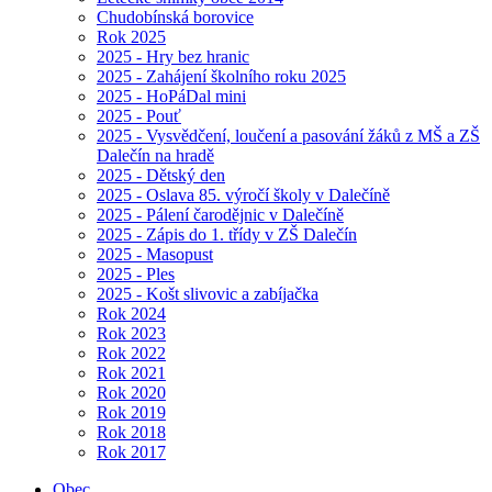
Chudobínská borovice
Rok 2025
2025 - Hry bez hranic
2025 - Zahájení školního roku 2025
2025 - HoPáDal mini
2025 - Pouť
2025 - Vysvědčení, loučení a pasování žáků z MŠ a ZŠ
Dalečín na hradě
2025 - Dětský den
2025 - Oslava 85. výročí školy v Dalečíně
2025 - Pálení čarodějnic v Dalečíně
2025 - Zápis do 1. třídy v ZŠ Dalečín
2025 - Masopust
2025 - Ples
2025 - Košt slivovic a zabíjačka
Rok 2024
Rok 2023
Rok 2022
Rok 2021
Rok 2020
Rok 2019
Rok 2018
Rok 2017
Obec