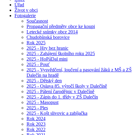
Úřad
Život v obci
Fotogalerie
Současnost
Propagační předměty obce ke koupi
Letecké snímky obce 2014
Chudobínská borovice
Rok 2025
2025 - Hry bez hranic
2025 - Zahájení školního roku 2025
2025 - HoPáDal mini
2025 - Pouť
2025 - Vysvědčení, loučení a pasování žáků z MŠ a ZŠ
Dalečín na hradě
2025 - Dětský den
2025 - Oslava 85. výročí školy v Dalečíně
2025 - Pálení čarodějnic v Dalečíně
2025 - Zápis do 1. třídy v ZŠ Dalečín
2025 - Masopust
2025 - Ples
2025 - Košt slivovic a zabíjačka
Rok 2024
Rok 2023
Rok 2022
Rok 2021