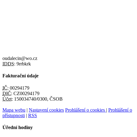
oudalecin@wo.cz
IDDS:
9rrbkrk
Fakturační údaje
IČ:
00294179
DIČ:
CZ00294179
Účet:
150034740/0300, ČSOB
Mapa webu
|
Nastavení cookies
Prohlášení o cookies
|
Prohlášení o
přístupnosti
|
RSS
Úřední hodiny