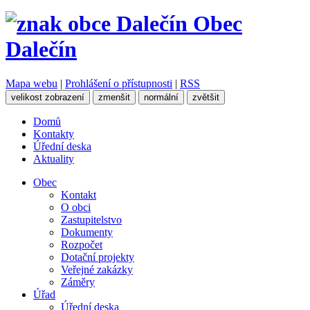
Obec
Dalečín
Mapa webu
|
Prohlášení o přístupnosti
|
RSS
velikost zobrazení
zmenšit
normální
zvětšit
Domů
Kontakty
Úřední deska
Aktuality
Obec
Kontakt
O obci
Zastupitelstvo
Dokumenty
Rozpočet
Dotační projekty
Veřejné zakázky
Záměry
Úřad
Úřední deska