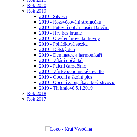
Rok 2020
Rok 2019
2019 - Silvestr
2019 - Rozsvěcování stromečku
2019 - Putovní pohár hasiči Dalečín
2019 - Hry bez hranic
2019 - Otevření nové knihovny
2019 - Pohádková stezka
2019 - Dětský den
2019 - Den matek a harmonikáři
2019 - Vítání občánků
2019 - Pálení čarodějnic
2019 - Vírské ochotnické divadlo
2019 - Obecní a školní ples
2019 - Obecní zabíjačka a košt slivovic
2019 - Tři králové 5.1.2019
Rok 2018
Rok 2017