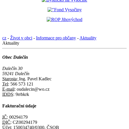
cz
-
Život v obci
-
Informace pro občany
-
Aktuality
Aktuality
Obec Dalečín
Dalečín 30
59241 Dalečín
Starosta:
Ing. Pavel Kadlec
Tel:
566 573 121
E-mail:
oudalecin@wo.cz
IDDS:
9rrbkrk
Fakturační údaje
IČ:
00294179
DIČ:
CZ00294179
Účet:
150034740/0300, ČSOB