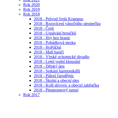
Rok 2020
Rok 2019
Rok 2018
2018 - Průvod čertů Krampus
2018 - Rozsvícení vánočního stromečku
2018 - Čerti
2018 - Uspávání broučků
2018 - Hry bez hranic
2018 - Pohádková stezka
2018 - HoPáDal
2018 - Malí hasiči
2018 - Vírské ochotnické divadlo
2018 - Letní vodní klouzání
2018 - Dětský den
2018 - Setkání harmonikářů
2018 - Pálení čarodějnic
2018 - Školní a obecní ples
2018 - Košt slivovic a obecní zabíjačka
2018 - Pingpongový turnaj
Rok 2017