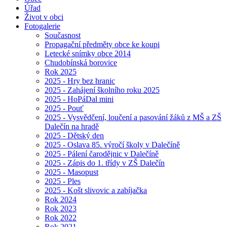
Úřad
Život v obci
Fotogalerie
Současnost
Propagační předměty obce ke koupi
Letecké snímky obce 2014
Chudobínská borovice
Rok 2025
2025 - Hry bez hranic
2025 - Zahájení školního roku 2025
2025 - HoPáDal mini
2025 - Pouť
2025 - Vysvědčení, loučení a pasování žáků z MŠ a ZŠ
Dalečín na hradě
2025 - Dětský den
2025 - Oslava 85. výročí školy v Dalečíně
2025 - Pálení čarodějnic v Dalečíně
2025 - Zápis do 1. třídy v ZŠ Dalečín
2025 - Masopust
2025 - Ples
2025 - Košt slivovic a zabíjačka
Rok 2024
Rok 2023
Rok 2022
Rok 2021