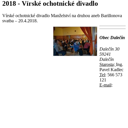
2018 - Vírské ochotnické divadlo
Vírské ochotnické divadlo Manželství na druhou aneb Barillonova
svatba – 20.4.2018.
Obec Dalečín
Dalečín 30
59241
Dalečín
Starosta:
Ing.
Pavel Kadlec
Tel:
566 573
121
E-mail: