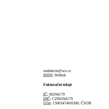
oudalecin@wo.cz
IDDS:
9rrbkrk
Fakturační údaje
IČ:
00294179
DIČ:
CZ00294179
Účet:
150034740/0300, ČSOB