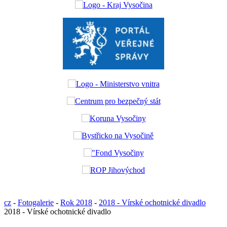
cz
-
Fotogalerie
-
Rok 2018
-
2018 - Vírské ochotnické divadlo
2018 - Vírské ochotnické divadlo