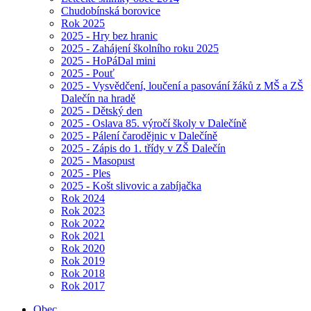
Chudobínská borovice
Rok 2025
2025 - Hry bez hranic
2025 - Zahájení školního roku 2025
2025 - HoPáDal mini
2025 - Pouť
2025 - Vysvědčení, loučení a pasování žáků z MŠ a ZŠ
Dalečín na hradě
2025 - Dětský den
2025 - Oslava 85. výročí školy v Dalečíně
2025 - Pálení čarodějnic v Dalečíně
2025 - Zápis do 1. třídy v ZŠ Dalečín
2025 - Masopust
2025 - Ples
2025 - Košt slivovic a zabíjačka
Rok 2024
Rok 2023
Rok 2022
Rok 2021
Rok 2020
Rok 2019
Rok 2018
Rok 2017
Obec