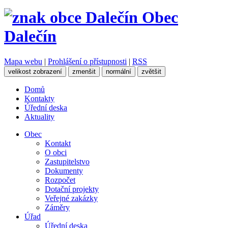
Obec
Dalečín
Mapa webu
|
Prohlášení o přístupnosti
|
RSS
velikost zobrazení
zmenšit
normální
zvětšit
Domů
Kontakty
Úřední deska
Aktuality
Obec
Kontakt
O obci
Zastupitelstvo
Dokumenty
Rozpočet
Dotační projekty
Veřejné zakázky
Záměry
Úřad
Úřední deska