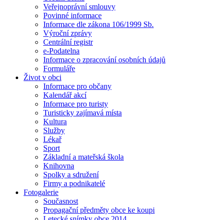
Veřejnoprávní smlouvy
Povinné informace
Informace dle zákona 106/1999 Sb.
Výroční zprávy
Centrální registr
e-Podatelna
Informace o zpracování osobních údajů
Formuláře
Život v obci
Informace pro občany
Kalendář akcí
Informace pro turisty
Turisticky zajímavá místa
Kultura
Služby
Lékař
Sport
Základní a mateřská škola
Knihovna
Spolky a sdružení
Firmy a podnikatelé
Fotogalerie
Současnost
Propagační předměty obce ke koupi
Letecké snímky obce 2014