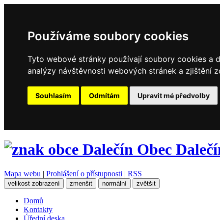
Používáme soubory cookies
Tyto webové stránky používají soubory cookies a da
analýzy návštěvnosti webových stránek a zjištění z
Souhlasím
Odmítám
Upravit mé předvolby
Obec
Dalečí
Mapa webu
|
Prohlášení o přístupnosti
|
RSS
velikost zobrazení
zmenšit
normální
zvětšit
Domů
Kontakty
Úřední deska