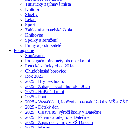
Turisticky zajímavá místa
Kultura
Služby
Lékař
Sport
Základní a mateřská škola
Knihovna
Spolky a sdružení
Firmy a podnikatelé
Fotogalerie
Současnost
Propagační předměty obce ke koupi
Letecké snímky obce 2014
Chudobínská borovice
Rok 2025
2025 - Hry bez hranic
2025 - Zahájení školního roku 2025
2025 - HoPáDal mini
2025 - Pouť
2025 - Vysvědčení, loučení a pasování žáků z MŠ a ZŠ D
2025 - Dětský den
2025 - Oslava 85. výročí školy v Dalečíně
2025 - Pálení čarodějnic v Dalečíně
2025 - Zápis do 1. třídy v ZŠ Dalečín
2025 - Masopust