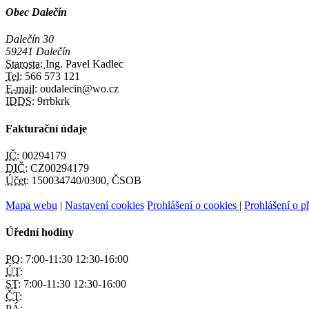
Obec Dalečín
Dalečín 30
59241 Dalečín
Starosta:
Ing. Pavel Kadlec
Tel:
566 573 121
E-mail:
oudalecin@wo.cz
IDDS:
9rrbkrk
Fakturační údaje
IČ:
00294179
DIČ:
CZ00294179
Účet:
150034740/0300, ČSOB
Mapa webu
|
Nastavení cookies
Prohlášení o cookies
|
Prohlášení o př
Úřední hodiny
PO:
7:00-11:30 12:30-16:00
ÚT:
ST:
7:00-11:30 12:30-16:00
ČT:
PÁ: