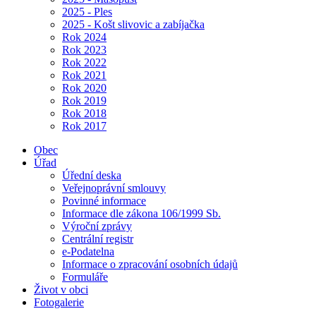
2025 - Ples
2025 - Košt slivovic a zabíjačka
Rok 2024
Rok 2023
Rok 2022
Rok 2021
Rok 2020
Rok 2019
Rok 2018
Rok 2017
Obec
Úřad
Úřední deska
Veřejnoprávní smlouvy
Povinné informace
Informace dle zákona 106/1999 Sb.
Výroční zprávy
Centrální registr
e-Podatelna
Informace o zpracování osobních údajů
Formuláře
Život v obci
Fotogalerie