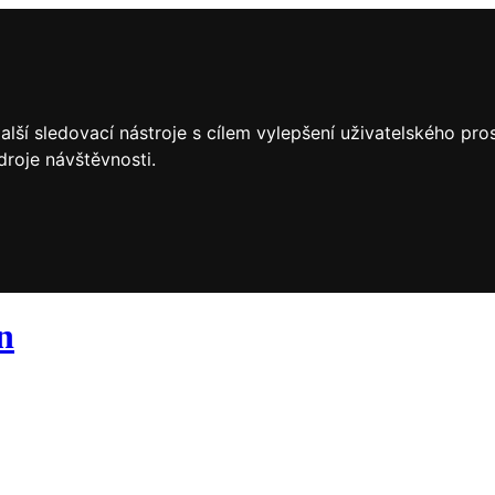
lší sledovací nástroje s cílem vylepšení uživatelského pr
droje návštěvnosti.
n