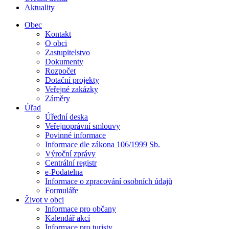
Aktuality
Obec
Kontakt
O obci
Zastupitelstvo
Dokumenty
Rozpočet
Dotační projekty
Veřejné zakázky
Záměry
Úřad
Úřední deska
Veřejnoprávní smlouvy
Povinné informace
Informace dle zákona 106/1999 Sb.
Výroční zprávy
Centrální registr
e-Podatelna
Informace o zpracování osobních údajů
Formuláře
Život v obci
Informace pro občany
Kalendář akcí
Informace pro turisty